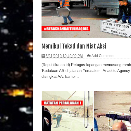
Memikul Tekad dan Niat Aksi
5/21/2019 10:49:00 PM
Add Comment
(Republika.co.id) Petugas lapangan memasang ram
'Kedutaan AS di jalanan Yerusalem. Anadolu Agency 
disingkat AA, kantor...