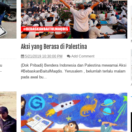
Aksi yang Berasa di Palestina
5/21/2019 10:30:00 PM
Add Comment
bu
(Dok Pribadi) Bendera Indonesia dan Palestina mewarnai Aksi
-
#BebaskanBaitulMaqdis. Yerusalem , belumlah terlalu malam
pada awal bu...