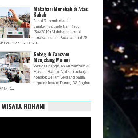
Matahari Merekah di Atas
Kabah
Jabal Rahmah diambil
gambarnya pada hari Rabu
(5/6/2019) Matahari memiliki
gerakan semu. Pada tanggal 28
Mei 2019 dn 16 Juli 20...
Seteguk Zamzam
Menjelang Malam
Petugas pengisian air zamzam di
Masjidil Haram, Makkah bekerja
nonstop 24 jam Seorang balita
tergolek lesu di Ruang D2 Bagian
Anak R...
WISATA ROHANI