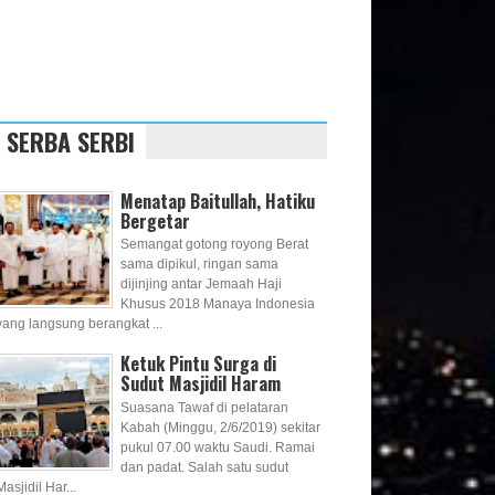
SERBA SERBI
Menatap Baitullah, Hatiku
Bergetar
Semangat gotong royong Berat
sama dipikul, ringan sama
dijinjing antar Jemaah Haji
Khusus 2018 Manaya Indonesia
yang langsung berangkat ...
Ketuk Pintu Surga di
Sudut Masjidil Haram
Suasana Tawaf di pelataran
Kabah (Minggu, 2/6/2019) sekitar
pukul 07.00 waktu Saudi. Ramai
dan padat. Salah satu sudut
Masjidil Har...