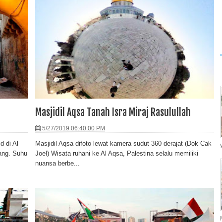
Masjidil Aqsa Tanah Isra Miraj Rasulullah
5/27/2019 06:40:00 PM
 di Al
Masjidil Aqsa difoto lewat kamera sudut 360 derajat (Dok Cak
ang. Suhu
Joel) Wisata ruhani ke Al Aqsa, Palestina selalu memiliki
nuansa berbe...